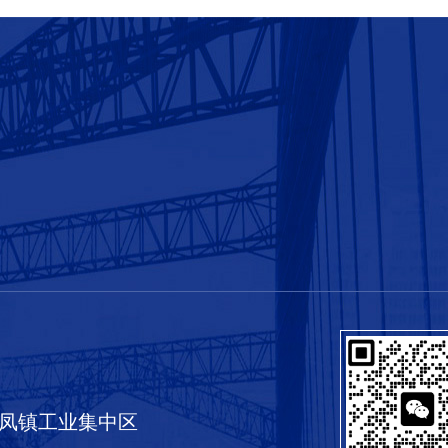
和凤镇工业集中区