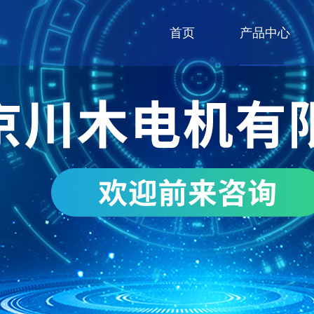
首页
产品中心