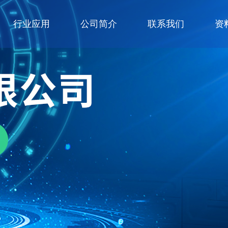
行业应用
公司简介
联系我们
资