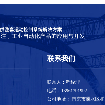
联系我们
联系人：程经理
电话：13961791992
公司地址： 南京市溧水区