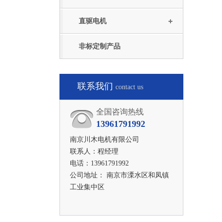
直驱电机
非标定制产品
联系我们
contact us
全国咨询热线
13961791992
南京川木电机有限公司
联系人：程经理
电话：13961791992
公司地址： 南京市溧水区和凤镇
工业集中区